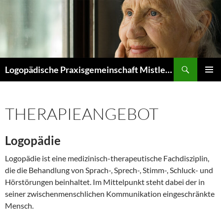
Zum
Inhalt
springen
Suchen
Logopädische Praxisgemeinschaft Mistler/Bausch/Dannenfeld
PRIMÄR
MENÜ
THERAPIEANGEBOT
Logopädie
Logopädie ist eine medizinisch-therapeutische Fachdisziplin,
die die Behandlung von Sprach-, Sprech-, Stimm-, Schluck- und
Hörstörungen beinhaltet. Im Mittelpunkt steht dabei der in
seiner zwischenmenschlichen Kommunikation eingeschränkte
Mensch.